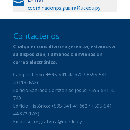

coordinacionps.guaira@uc.edu.py
Contactenos
Cualquier consulta o sugerencia, estamos a
su disposición, llámenos o envíenos un
correo electrónico.
Campus Lemo: +595-541-42 670 / +595-541-
43118 (FAX)
Edificio Sagrado Corazón de Jesús: +595-541-42
749
Edificio Histórico: +595-541-41 662 / +595-541
44 872 (FAX)
Email: secre.gral.vrca@uc.edu.py