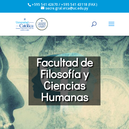
+595 541 42670 / +595 541 43118 (FAX )
secre.gral.vrca@uc.edu.py
Facultad de
Filosofía y
Ciencias
Humanas