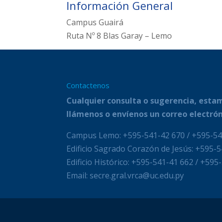
Información General
Campus Guairá
Ruta Nº 8 Blas Garay – Lemo
Contactenos
Cualquier consulta o sugerencia, estam
llámenos o envíenos un correo electrón
Campus Lemo: +595-541-42 670 / +595-54
Edificio Sagrado Corazón de Jesús: +595-
Edificio Histórico: +595-541-41 662 / +595
Email: secre.gral.vrca@uc.edu.py