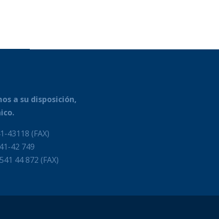
os a su disposición,
ico.
1-43118 (FAX)
541-42 749
-541 44 872 (FAX)