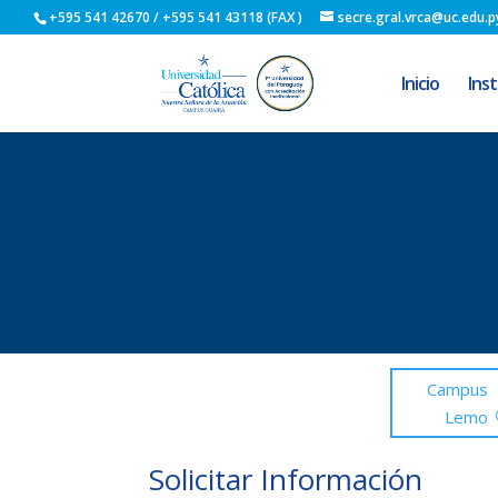
+595 541 42670 / +595 541 43118 (FAX )
secre.gral.vrca@uc.edu.p
Inicio
Inst
Campus
Lemo
Solicitar Información