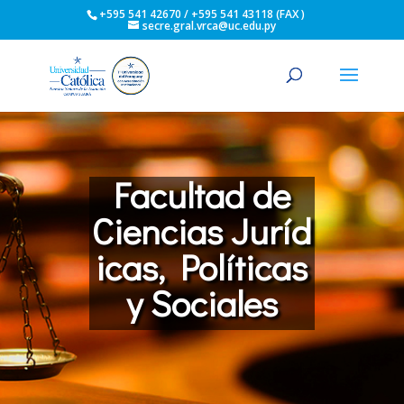
+595 541 42670 / +595 541 43118 (FAX )
secre.gral.vrca@uc.edu.py
Facultad de
Ciencias Juríd
icas, Políticas
y Sociales