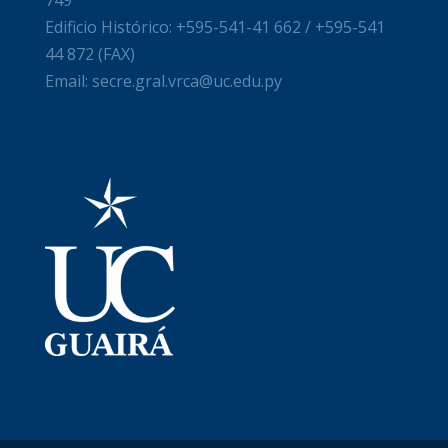
Edificio Histórico: +595-541-41 662 / +595-541
44 872 (FAX)
Email: secre.gral.vrca@uc.edu.py