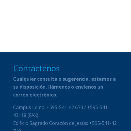
Contactenos
Cualquier consulta o sugerencia, estamos a
su disposición, llámenos o envíenos un
correo electrónico.
Campus Lemo: +595-541-42 670 / +595-541-
43118 (FAX)
Edificio Sagrado Corazón de Jesús: +595-541-42
749