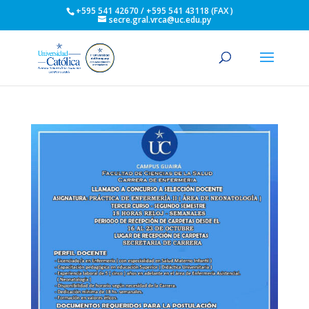
+595 541 42670 / +595 541 43118 (FAX )
secre.gral.vrca@uc.edu.py