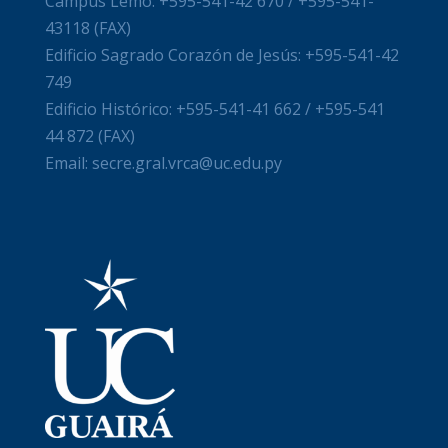
Campus Lemo: +595-541-42 670 / +595-541-
43118 (FAX)
Edificio Sagrado Corazón de Jesús: +595-541-42
749
Edificio Histórico: +595-541-41 662 / +595-541
44 872 (FAX)
Email: secre.gral.vrca@uc.edu.py