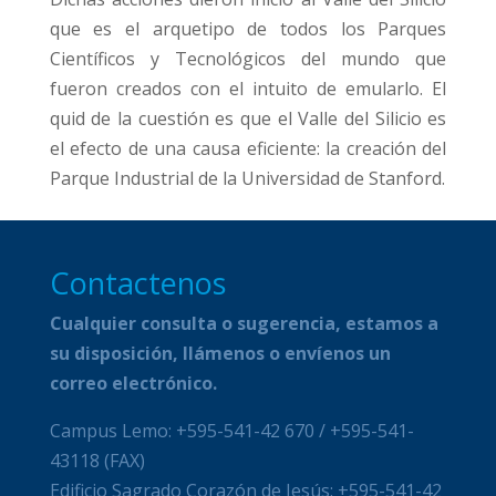
que es el arquetipo de todos los Parques
Científicos y Tecnológicos del mundo que
fueron creados con el intuito de emularlo. El
quid de la cuestión es que el Valle del Silicio es
el efecto de una causa eficiente: la creación del
Parque Industrial de la Universidad de Stanford.
Contactenos
Cualquier consulta o sugerencia, estamos a
su disposición, llámenos o envíenos un
correo electrónico.
Campus Lemo: +595-541-42 670 / +595-541-
43118 (FAX)
Edificio Sagrado Corazón de Jesús: +595-541-42