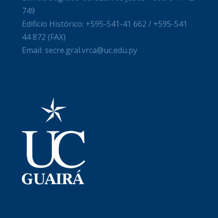
749
Edificio Histórico: +595-541-41 662 / +595-541
44 872 (FAX)
Email: secre.gral.vrca@uc.edu.py