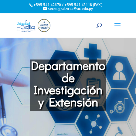
+595 541 42670 / +595 541 43118 (FAX )
secre.gral.vrca@uc.edu.py
Departamento
de
Investigación
y Extensión