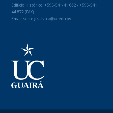
Edificio Histórico: +595-541-41 662 / +595-541
44 872 (FAX)
Email: secre.gral.vrca@uc.edu.py