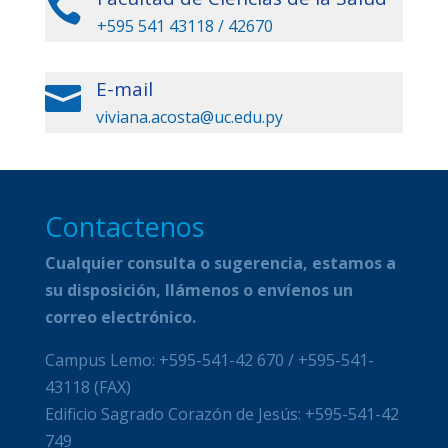

+595 541 43118 / 42670
E-mail

viviana.acosta@uc.edu.py
Contactenos
Cualquier consulta o sugerencia, estamos a
su disposición, llámenos o envíenos un
correo electrónico.
Campus Lemo: +595-541-42 670 / +595-541-
43118 (FAX)
Edificio Sagrado Corazón de Jesús: +595-541-42
749