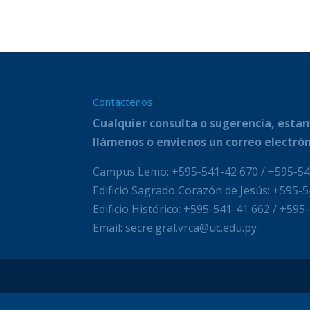
Contactenos
Cualquier consulta o sugerencia, estam
llámenos o envíenos un correo electrón
Campus Lemo: +595-541-42 670 / +595-54
Edificio Sagrado Corazón de Jesús: +595-
Edificio Histórico: +595-541-41 662 / +595
Email: secre.gral.vrca@uc.edu.py