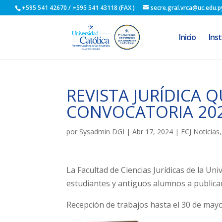
+595 541 42670 / +595 541 43118 (FAX )
secre.gral.vrca@uc.edu.p
Inicio
Inst
REVISTA JURÍDICA QU
CONVOCATORIA 202
por
Sysadmin DGI
|
Abr 17, 2024
|
FCJ Noticias
La Facultad de Ciencias Jurídicas de la 
estudiantes y antiguos alumnos a publicar 
Recepción de trabajos hasta el 30 de mayo