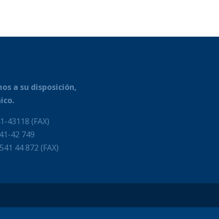
os a su disposición,
ico.
1-43118 (FAX)
541-42 749
-541 44 872 (FAX)