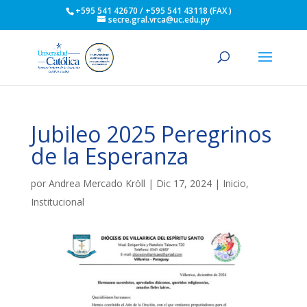
+595 541 42670 / +595 541 43118 (FAX )
secre.gral.vrca@uc.edu.py
Jubileo 2025 Peregrinos
de la Esperanza
por
Andrea Mercado Kröll
|
Dic 17, 2024
|
Inicio
,
Institucional