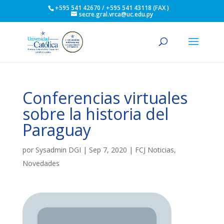
+595 541 42670 / +595 541 43118 (FAX )
secre.gral.vrca@uc.edu.py
Conferencias virtuales
sobre la historia del
Paraguay
por
Sysadmin DGI
|
Sep 7, 2020
|
FCJ Noticias
,
Novedades