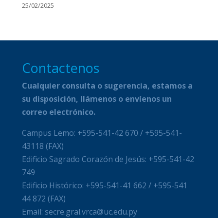
25/02/2025
Contactenos
Cualquier consulta o sugerencia, estamos a
su disposición, llámenos o envíenos un
correo electrónico.
Campus Lemo: +595-541-42 670 / +595-541-
43118 (FAX)
Edificio Sagrado Corazón de Jesús: +595-541-42
749
Edificio Histórico: +595-541-41 662 / +595-541
44 872 (FAX)
Email: secre.gral.vrca@uc.edu.py