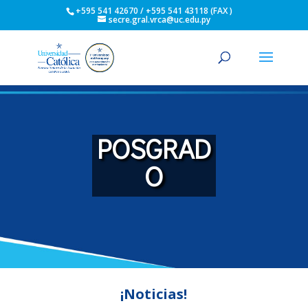
+595 541 42670 / +595 541 43118 (FAX )
secre.gral.vrca@uc.edu.py
POSGRAD
O
¡Noticias!