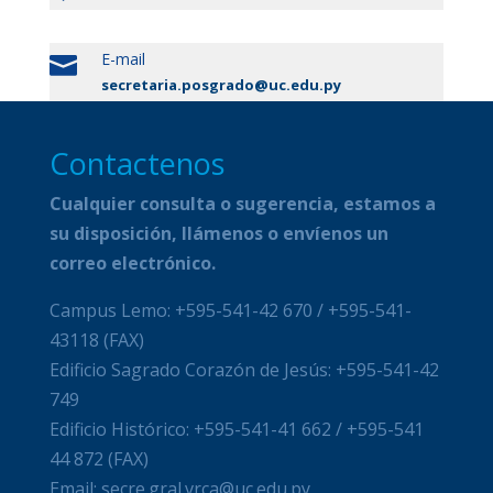
E-mail

secretaria.posgrado@uc.edu.py
Contactenos
Cualquier consulta o sugerencia, estamos a
su disposición, llámenos o envíenos un
correo electrónico.
Campus Lemo: +595-541-42 670 / +595-541-
43118 (FAX)
Edificio Sagrado Corazón de Jesús: +595-541-42
749
Edificio Histórico: +595-541-41 662 / +595-541
44 872 (FAX)
Email: secre.gral.vrca@uc.edu.py